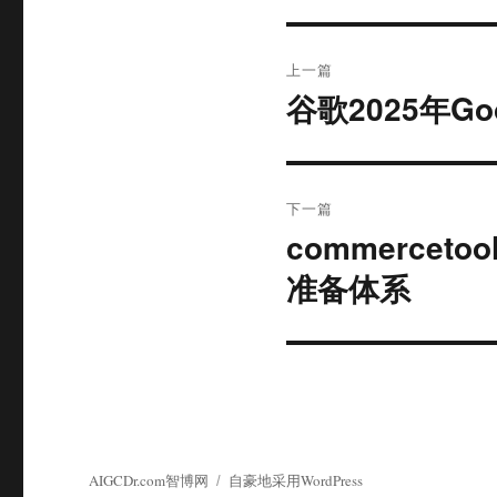
文
上一篇
章
谷歌2025年Go
上
篇
导
文
航
章：
下一篇
commerce
下
篇
准备体系
文
章：
AIGCDr.com智博网
自豪地采用WordPress