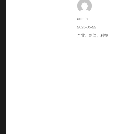
作
admin
者
发
2025-05-22
布
分
产业
、
新闻
、
科技
于
类