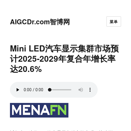
AIGCDr.com智博网
菜单
Mini LED汽车显示集群市场预
计2025-2029年复合年增长率
达20.6%