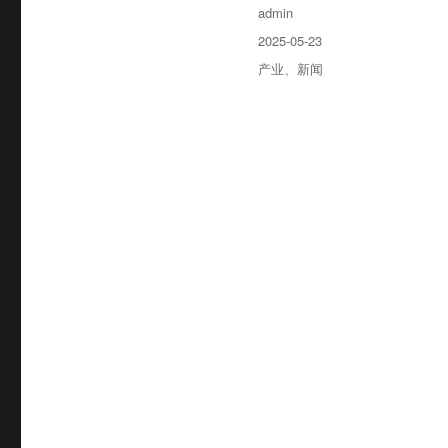
作
admin
者
发
2025-05-23
布
分
产业
、
新闻
于
类