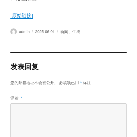
[原始链接]
作
发
分
admin
2025-06-01
新闻
、
生成
者
布
类
于
发表回复
您的邮箱地址不会被公开。
必填项已用
*
标注
评论
*