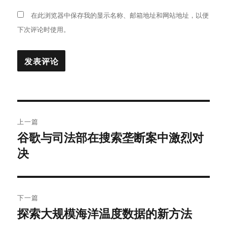
在此浏览器中保存我的显示名称、邮箱地址和网站地址，以便
下次评论时使用。
文
上一篇
章
谷歌与司法部在搜索垄断案中激烈对
上
决
篇
导
文
航
章：
下一篇
探索大规模海洋温度数据的新方法
下
篇