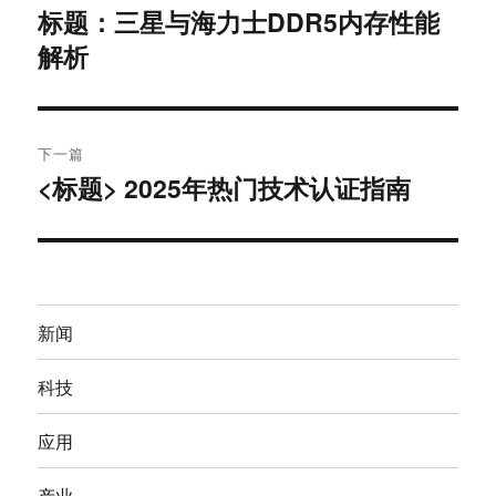
章
标题：三星与海力士DDR5内存性能
上
解析
篇
导
文
航
章：
下一篇
<标题> 2025年热门技术认证指南
下
篇
文
章：
新闻
科技
应用
产业