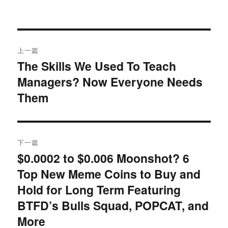
文
上一篇
章
The Skills We Used To Teach
上
Managers? Now Everyone Needs
篇
导
文
Them
航
章：
下一篇
$0.0002 to $0.006 Moonshot? 6
下
Top New Meme Coins to Buy and
篇
文
Hold for Long Term Featuring
章：
BTFD’s Bulls Squad, POPCAT, and
More