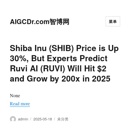
AIGCDr.com智博网
菜单
Shiba Inu (SHIB) Price is Up
30%, But Experts Predict
Ruvi AI (RUVI) Will Hit $2
and Grow by 200x in 2025
None
Read more
作
发
分
admin
2025-05-18
未分类
者
布
类