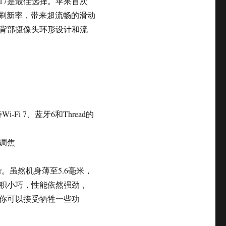
 17是最佳选择。苹果首次
的动态刷新率，带来超流畅的滑动
背部摄像头环形设计和流
Fi 7、蓝牙6和Thread的
调焦
r。虽然机身薄至5.6毫米，
积小巧，性能依然强劲，
你可以接受牺牲一些功