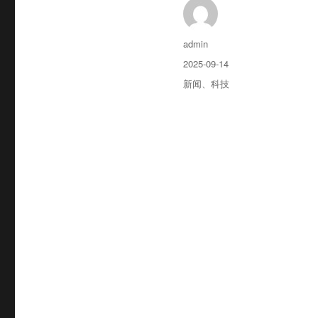
作
admin
者
发
2025-09-14
布
分
新闻
、
科技
于
类