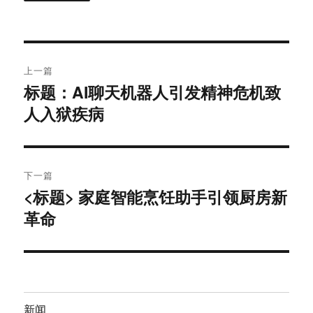
文
上一篇
章
标题：AI聊天机器人引发精神危机致
上
人入狱疾病
篇
导
文
航
章：
下一篇
<标题> 家庭智能烹饪助手引领厨房新
下
革命
篇
文
章：
新闻