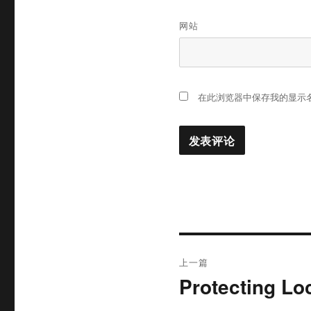
网站
在此浏览器中保存我的显示
文
上一篇
章
Protecting Loc
上
篇
导