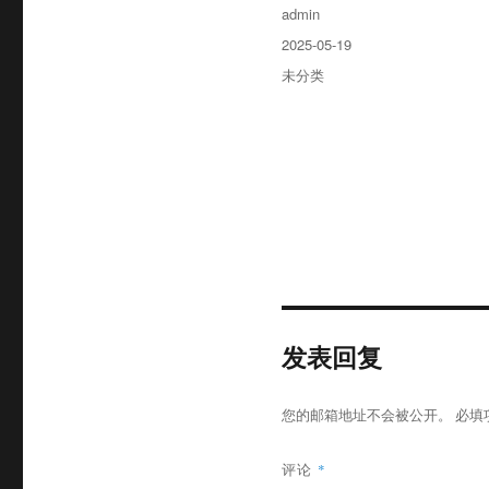
作
admin
者
发
2025-05-19
布
分
未分类
于
类
发表回复
您的邮箱地址不会被公开。
必填
评论
*