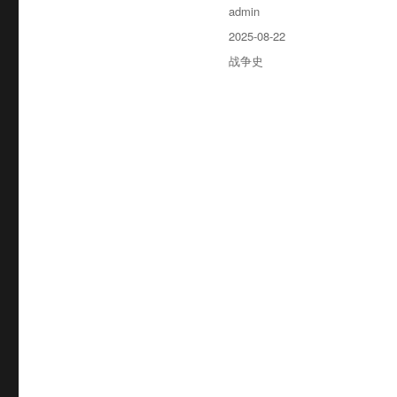
作
admin
者
发
2025-08-22
布
分
战争史
于
类