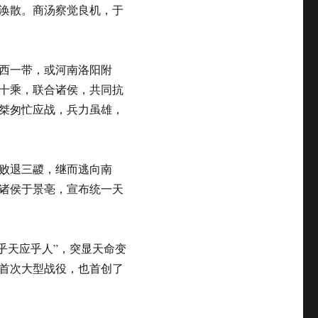
涣散。商汤察觉良机，于
西一带，或河南洛阳附
十乘，联合诸侯，共同抗
桀匆忙应战，兵力虽雄，
败退三鬷，继而逃向南
诸侯于景亳，宣布统一天
顺乎天应乎人”，突显天命变
首次大型战役，也首创了