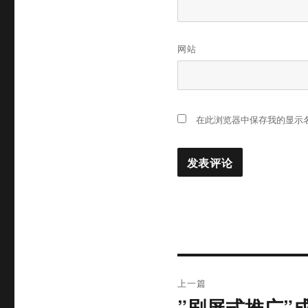
网站
在此浏览器中保存我的显示
文
上一篇
章
”刷屏式推广”
上