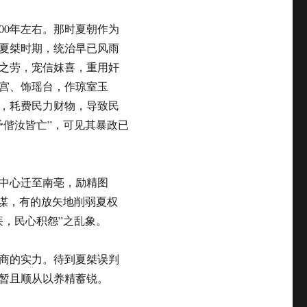
00年左右。那时夏朝作为
夏桀时期，统治早已风雨
之劳，宠信妺喜，重用奸
宫、饰瑶台，作琼室玉
，耗费民力财物，导致民
予偕汝皆亡”，可见其暴政已
中心迁至南亳，励精图
策谋，有的放矢地削弱夏权
疾，民心积怨”之乱象。
商的实力。待到夏桀误判
暂且顺从以养精蓄锐。