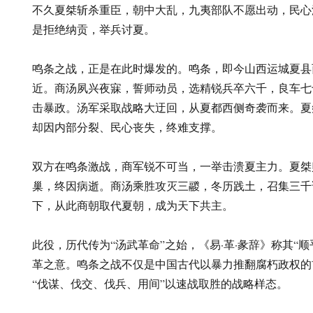
不久夏桀斩杀重臣，朝中大乱，九夷部队不愿出动，民心
是拒绝纳贡，举兵讨夏。
鸣条之战，正是在此时爆发的。鸣条，即今山西运城夏县
近。商汤夙兴夜寐，誓师动员，选精锐兵卒六千，良车七
击暴政。汤军采取战略大迂回，从夏都西侧奇袭而来。夏
却因内部分裂、民心丧失，终难支撑。
双方在鸣条激战，商军锐不可当，一举击溃夏主力。夏桀
巢，终因病逝。商汤乘胜攻灭三鬷，冬历践土，召集三千
下，从此商朝取代夏朝，成为天下共主。
此役，历代传为“汤武革命”之始，《易·革·彖辞》称其“
革之意。鸣条之战不仅是中国古代以暴力推翻腐朽政权的
“伐谋、伐交、伐兵、用间”以速战取胜的战略样态。