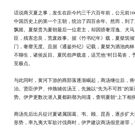
话说商灭夏之事，发生在距今约三千六百年前，公元前16
中国历史上的第一个王朝，统治了四百余年。然而，到了
飘摇。夏桀贵为夏朝最后一位君主，却因骄奢淫逸、犬马
臣，残害忠良，荒废政事。据《竹书纪年》载，夏桀筑倾
门，奢靡无度。且据《通鉴外纪》记载，夏桀为酒池肉林
不聊生，诸侯反目。夏民怨声载道，诅咒他“时日曷丧，
至极点。
与此同时，黄河下游的商部落逐渐崛起，商汤继位后，将
治。贤臣伊尹、仲虺辅佐汤王，先施以“先为不可胜”的
势。伊尹更数次潜入夏都斟鄩为间谍，查明夏朝“上下相
商汤先后出兵征讨夏诸属国葛、韦、顾、昆吾，逐步扩大
形势，率九夷大军欲讨伐商时，伊尹建议商汤假意谢罪，