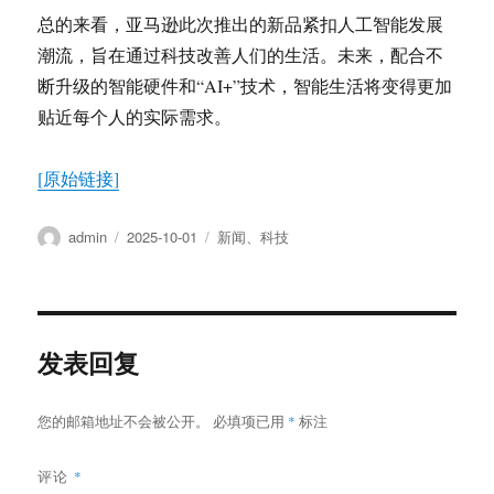
总的来看，亚马逊此次推出的新品紧扣人工智能发展
潮流，旨在通过科技改善人们的生活。未来，配合不
断升级的智能硬件和“AI+”技术，智能生活将变得更加
贴近每个人的实际需求。
[原始链接]
作
发
分
admin
2025-10-01
新闻
、
科技
者
布
类
于
发表回复
您的邮箱地址不会被公开。
必填项已用
*
标注
评论
*