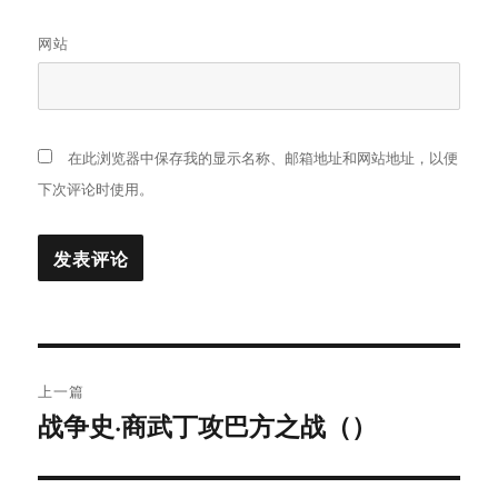
网站
在此浏览器中保存我的显示名称、邮箱地址和网站地址，以便
下次评论时使用。
文
上一篇
章
战争史·商武丁攻巴方之战（）
上
篇
导
文