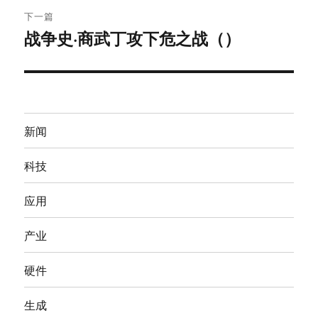
航
章：
下一篇
战争史·商武丁攻下危之战（）
下
篇
文
章：
新闻
科技
应用
产业
硬件
生成